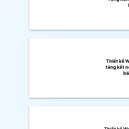
Thiết kế W
tảng kết n
bá
Thiết kế W