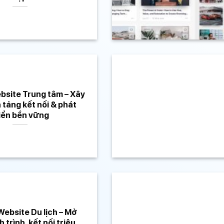
bsite Trung tâm – Xây
tảng kết nối & phát
iển bền vững
Website Du lịch – Mở
 trình, kết nối triệu