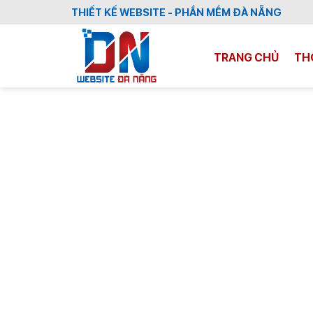
Skip
THIẾT KẾ WEBSITE - PHẦN MỀM ĐÀ NẴNG
to
content
TRANG CHỦ
TH