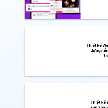
Thiết kế We
dựng nền 
tr
Thiết kế 
rộng hành