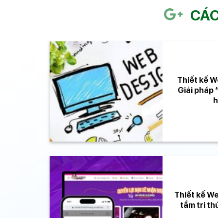
CÁC
Thiết kế W
Giải pháp
h
Thiết kế We
tầm tri th