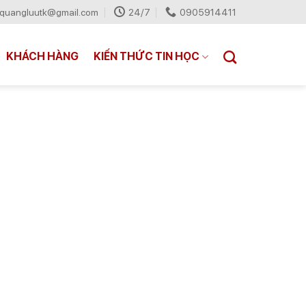
quangluutk@gmail.com
24/7
0905914411
KHÁCH HÀNG
KIẾN THỨC TIN HỌC