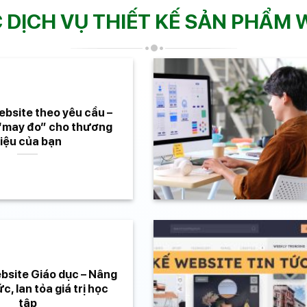
 DỊCH VỤ THIẾT KẾ SẢN PHẨM 
ebsite theo yêu cầu –
 “may đo” cho thương
iệu của bạn
bsite Giáo dục – Nâng
ức, lan tỏa giá trị học
tập