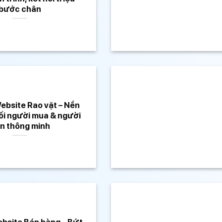
bước chân
ebsite Rao vặt – Nền
ối người mua & người
n thông minh
ebsite Bán hàng – Bứt