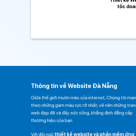
tốc doa
Thông tin về Website Đà Nẵng
Giữa thế giới muôn màu của internet, Chúng tôi ma
theo những gam màu rực rỡ nhất, vẽ nên những tran
web đẹp đẽ và đầy sức sống, khẳng định đẳng cấp
thương hiệu của bạn.
Với đội ngũ
thiết kế website và phần mềm ứng