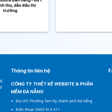
nh thu, dẫn đầu thị
trường
Thông tin liên hệ
F
ng
CÔNG TY THIẾT KẾ WEBSITE & PHẦN
g
MỀM ĐÀ NẴNG
Địa chỉ: Phường Tam Kỳ, thành phố Đà Nẵng
Điện thoại:
0905 914 411