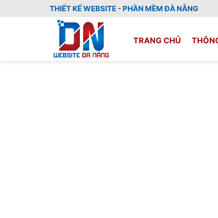
Skip
THIẾT KẾ WEBSITE - PHẦN MỀM ĐÀ NẴNG
to
content
TRANG CHỦ
THÔNG