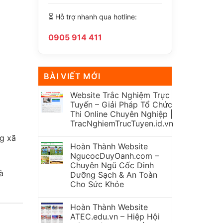
⏳ Hỗ trợ nhanh qua hotline:
0905 914 411
BÀI VIẾT MỚI
Website Trắc Nghiệm Trực
Tuyến – Giải Pháp Tổ Chức
Thi Online Chuyên Nghiệp |
TracNghiemTrucTuyen.id.vn
g xã
Hoàn Thành Website
NgucocDuyOanh.com –
Chuyên Ngũ Cốc Dinh
à
Dưỡng Sạch & An Toàn
Cho Sức Khỏe
Hoàn Thành Website
ATEC.edu.vn – Hiệp Hội