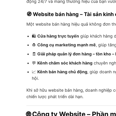
động 24/7 và mang thương hiệu của bạn vươn
🧭 Website bán hàng – Tài sản kin
Một website bán hàng hiệu quả không đơn thu
🛍
Cửa hàng trực tuyến
giúp khách hàng d
🧲
Công cụ marketing mạnh mẽ
, giúp tăn
🧾
Giải pháp quản lý đơn hàng – tồn kho –
💬
Kênh chăm sóc khách hàng
chuyên nghi
📈
Kênh bán hàng chủ động
, giúp doanh 
hội.
Khi sở hữu website bán hàng, doanh nghiệp 
chiến lược phát triển dài hạn.
🌐 Công ty Website – Phần 