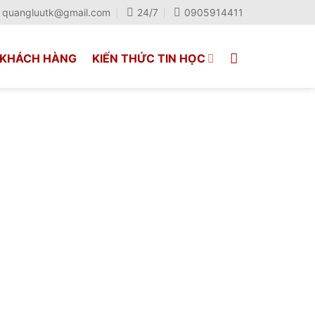
quangluutk@gmail.com
24/7
0905914411
KHÁCH HÀNG
KIẾN THỨC TIN HỌC