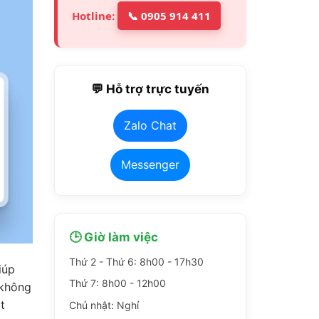
Hotline:
📞 0905 914 411
💬 Hỗ trợ trực tuyến
Zalo Chat
Messenger
🕒 Giờ làm việc
Thứ 2 - Thứ 6: 8h00 - 17h30
iúp
Thứ 7: 8h00 - 12h00
 không
t
Chủ nhật: Nghỉ