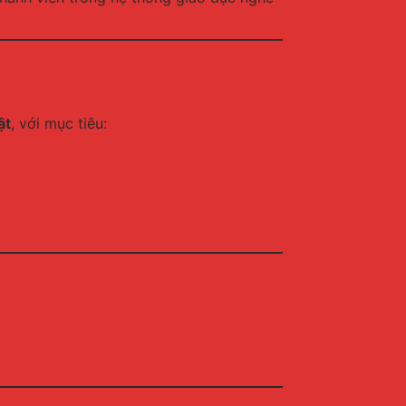
ật
, với mục tiêu: