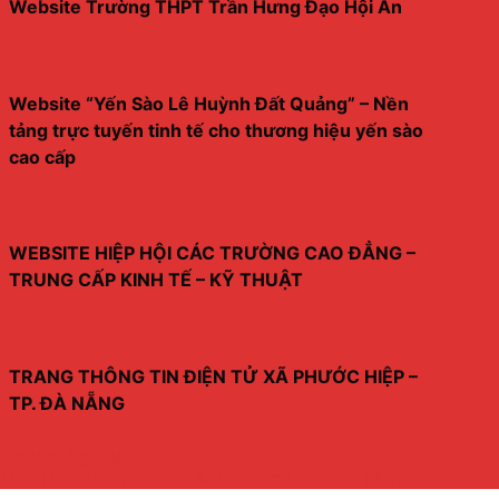
Website Trường THPT Trần Hưng Đạo Hội An
Website “Yến Sào Lê Huỳnh Đất Quảng” – Nền
tảng trực tuyến tinh tế cho thương hiệu yến sào
cao cấp
WEBSITE HIỆP HỘI CÁC TRƯỜNG CAO ĐẲNG –
TRUNG CẤP KINH TẾ – KỸ THUẬT
TRANG THÔNG TIN ĐIỆN TỬ XÃ PHƯỚC HIỆP –
TP. ĐÀ NẴNG
 Chuyên Nghiệp
Cốc Dinh Dưỡng Sạch & An Toàn Cho Sức Khỏe