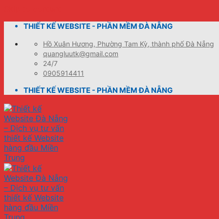
Skip to content
THIẾT KẾ WEBSITE - PHẦN MỀM ĐÀ NẴNG
Hồ Xuân Hương, Phường Tam Kỳ, thành phố Đà Nẵng
quangluutk@gmail.com
24/7
0905914411
THIẾT KẾ WEBSITE - PHẦN MỀM ĐÀ NẴNG