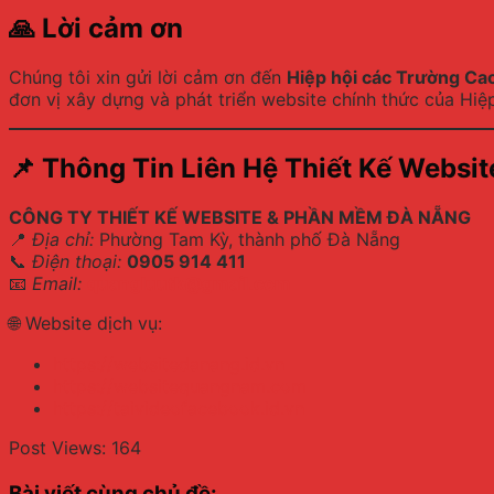
🙏
Lời cảm ơn
Chúng tôi xin gửi lời cảm ơn đến
Hiệp hội các Trường Cao
đơn vị xây dựng và phát triển website chính thức của Hiệp
📌
Thông Tin Liên Hệ Thiết Kế Websit
CÔNG TY THIẾT KẾ WEBSITE & PHẦN MỀM ĐÀ NẴNG
📍
Địa chỉ:
Phường Tam Kỳ, thành phố Đà Nẵng
📞
Điện thoại:
0905 914 411
📧
Email:
quangluutk@gmail.com
🌐 Website dịch vụ:
https://websitedanang.id.vn
https://websitequangnam.com
https://taivideofacebook.id.vn
Post Views:
164
Bài viết cùng chủ đề: