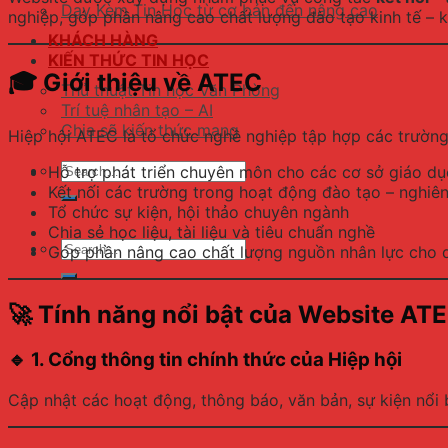
Dạy Kèm Tin Học từ cơ bản đến nâng cao
nghiệp, góp phần nâng cao chất lượng đào tạo kinh tế – k
KHÁCH HÀNG
KIẾN THỨC TIN HỌC
🎓
Giới thiệu về ATEC
Thủ thuật Tin học Văn Phòng
Trí tuệ nhân tạo – AI
Chia sẽ kiến thức mạng
Hiệp hội ATEC là tổ chức nghề nghiệp tập hợp các trườn
Hỗ trợ phát triển chuyên môn cho các cơ sở giáo dụ
Kết nối các trường trong hoạt động đào tạo – nghiê
Tổ chức sự kiện, hội thảo chuyên ngành
Chia sẻ học liệu, tài liệu và tiêu chuẩn nghề
Góp phần nâng cao chất lượng nguồn nhân lực cho d
🚀
Tính năng nổi bật của Website AT
🔹
1. Cổng thông tin chính thức của Hiệp hội
Cập nhật các hoạt động, thông báo, văn bản, sự kiện nổi