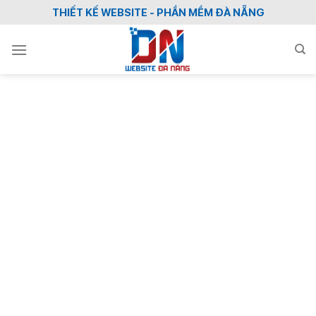
Skip
THIẾT KẾ WEBSITE - PHẦN MỀM ĐÀ NẴNG
to
content