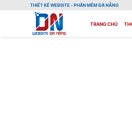
Skip
THIẾT KẾ WEBSITE - PHẦN MỀM ĐÀ NẴNG
to
content
TRANG CHỦ
TH