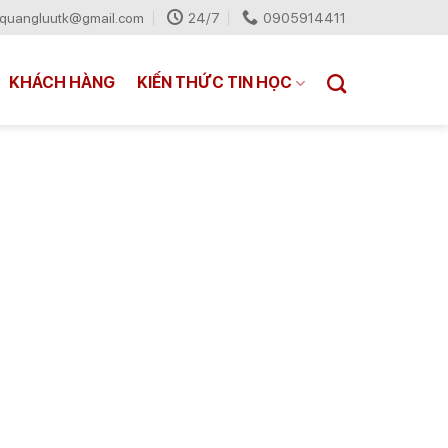
quangluutk@gmail.com
24/7
0905914411
KHÁCH HÀNG
KIẾN THỨC TIN HỌC