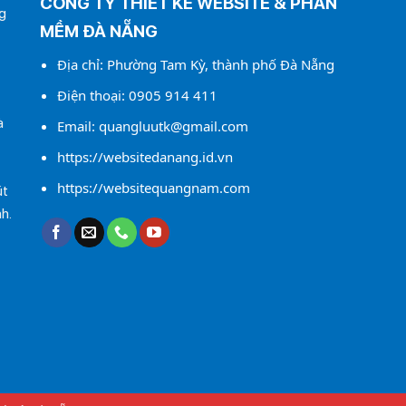
CÔNG TY THIẾT KẾ WEBSITE & PHẦN
g
MỀM ĐÀ NẴNG
Địa chỉ: Phường Tam Kỳ, thành phố Đà Nẵng
Điện thoại:
0905 914 411
à
Email:
quangluutk@gmail.com
https://websitedanang.id.vn
https://websitequangnam.com
út
h.