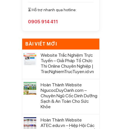
⏳ Hỗ trợ nhanh qua hotline:
0905 914 411
BÀI VIẾT MỚI
Website Trắc Nghiệm Trực
Tuyến – Giải Pháp Tổ Chức
Thi Online Chuyên Nghiệp |
TracNghiemTrucTuyen.id.vn
Hoàn Thành Website
NgucocDuyOanh.com –
Chuyên Ngũ Cốc Dinh Dưỡng
Sạch & An Toàn Cho Sức
Khỏe
Hoàn Thành Website
ATEC.edu.vn – Hiệp Hội Các