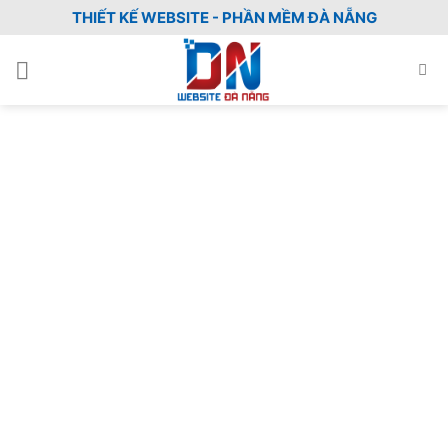
Skip
THIẾT KẾ WEBSITE - PHẦN MỀM ĐÀ NẴNG
to
content