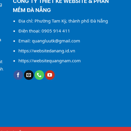
CÔNG TY THIẾT KẾ WEBSITE & PHẦN
g
MỀM ĐÀ NẴNG
Địa chỉ: Phường Tam Kỳ, thành phố Đà Nẵng
Điện thoại:
0905 914 411
à
Email:
quangluutk@gmail.com
https://websitedanang.id.vn
https://websitequangnam.com
út
h.