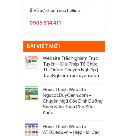
⏳ Hỗ trợ nhanh qua hotline:
0905 914 411
BÀI VIẾT MỚI
Website Trắc Nghiệm Trực
Tuyến – Giải Pháp Tổ Chức
Thi Online Chuyên Nghiệp |
TracNghiemTrucTuyen.id.vn
Hoàn Thành Website
NgucocDuyOanh.com –
Chuyên Ngũ Cốc Dinh Dưỡng
Sạch & An Toàn Cho Sức
Khỏe
Hoàn Thành Website
ATEC.edu.vn – Hiệp Hội Các