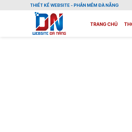
Skip
THIẾT KẾ WEBSITE - PHẦN MỀM ĐÀ NẴNG
to
content
TRANG CHỦ
TH