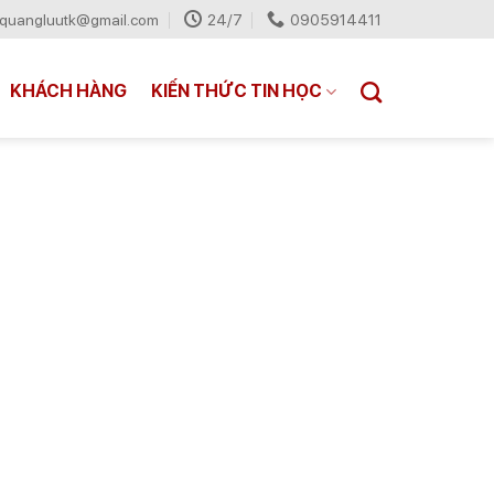
quangluutk@gmail.com
24/7
0905914411
KHÁCH HÀNG
KIẾN THỨC TIN HỌC