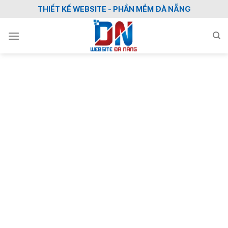
Skip
THIẾT KẾ WEBSITE - PHẦN MỀM ĐÀ NẴNG
to
content