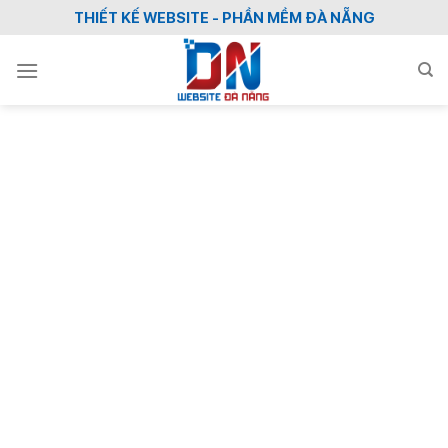
Skip
THIẾT KẾ WEBSITE - PHẦN MỀM ĐÀ NẴNG
to
content